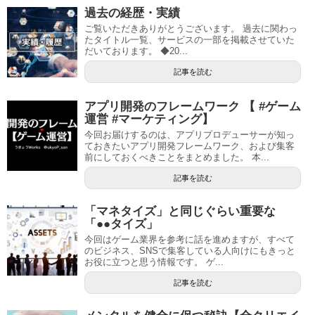
過去の経歴・実績
ご覧いただきありがとうございます。 過去に関わっ
たタイトル一覧、サービスの一部を掲載させていた
だいております。 ◆20...
記事を読む
アプリ開発のフレームワーク 【 #ゲーム
運営 #マーケティング】
今回お届けするのは、アプリプロデューサーが知っ
ておきたいアプリ開発フレームワーク、および集客
前にしておくべきことをまとめました。 本...
記事を読む
「マネタイズ」と同じぐらい重要な
「●●タイズ」
今回はゲーム業界を参考に話を進めますが、すべて
のビジネス、SNSで集客している人向けにもきっと
お役に立つと思う情報です。 ゲ...
記事を読む