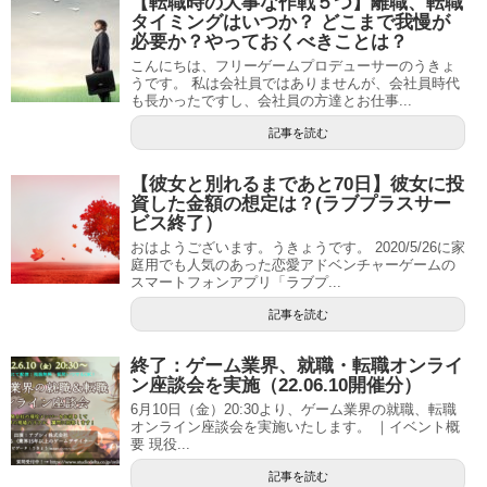
【転職時の大事な作戦５つ】離職、転職
タイミングはいつか？ どこまで我慢が
必要か？やっておくべきことは？
こんにちは、フリーゲームプロデューサーのうきょ
うです。 私は会社員ではありませんが、会社員時代
も長かったですし、会社員の方達とお仕事...
記事を読む
【彼女と別れるまであと70日】彼女に投
資した金額の想定は？(ラブプラスサー
ビス終了）
おはようございます。うきょうです。 2020/5/26に家
庭用でも人気のあった恋愛アドベンチャーゲームの
スマートフォンアプリ「ラブプ...
記事を読む
終了：ゲーム業界、就職・転職オンライ
ン座談会を実施（22.06.10開催分）
6月10日（金）20:30より、ゲーム業界の就職、転職
オンライン座談会を実施いたします。 ｜イベント概
要 現役...
記事を読む