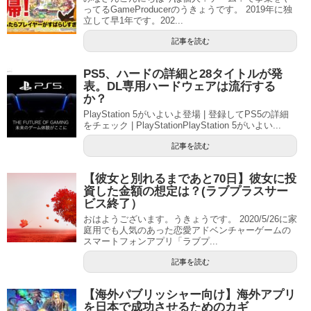
ってるGameProducerのうきょうです。 2019年に独
立して早1年です。202...
記事を読む
PS5、ハードの詳細と28タイトルが発
表。DL専用ハードウェアは流行する
か？
PlayStation 5がいよいよ登場 | 登録してPS5の詳細
をチェック | PlayStationPlayStation 5がいよい...
記事を読む
【彼女と別れるまであと70日】彼女に投
資した金額の想定は？(ラブプラスサー
ビス終了）
おはようございます。うきょうです。 2020/5/26に家
庭用でも人気のあった恋愛アドベンチャーゲームの
スマートフォンアプリ「ラブプ...
記事を読む
【海外パブリッシャー向け】海外アプリ
を日本で成功させるためのカギ