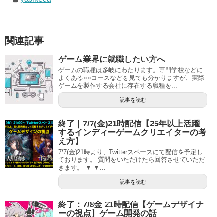
関連記事
ゲーム業界に就職したい方へ
ゲームの職種は多岐にわたります。専門学校などに
よくある○○コースなどを見ても分かりますが、実際
ゲームを製作する会社に存在する職種を...
記事を読む
終了｜7/7(金)21時配信【25年以上活躍
するインディーゲームクリエイターの考
え方】
7/7(金)21時より、Twitterスペースにて配信を予定し
ております。 質問をいただけたら回答させていただ
きます。 ▼ ▼...
記事を読む
終了：7/8金 21時配信【ゲームデザイナ
ーの視点】ゲーム開発の話