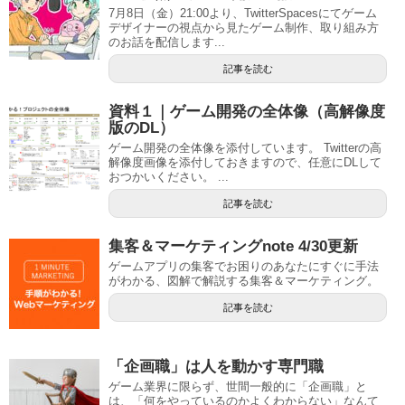
7月8日（金）21:00より、TwitterSpacesにてゲーム
デザイナーの視点から見たゲーム制作、取り組み方
のお話を配信します...
記事を読む
資料１｜ゲーム開発の全体像（高解像度
版のDL）
ゲーム開発の全体像を添付しています。 Twitterの高
解像度画像を添付しておきますので、任意にDLして
おつかいください。 ...
記事を読む
集客＆マーケティングnote 4/30更新
ゲームアプリの集客でお困りのあなたにすぐに手法
がわかる、図解で解説する集客＆マーケティング。
記事を読む
「企画職」は人を動かす専門職
ゲーム業界に限らず、世間一般的に「企画職」と
は、「何をやっているのかよくわからない」なんて