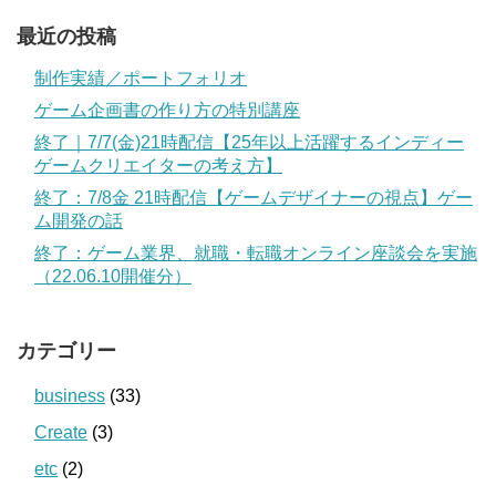
最近の投稿
制作実績／ポートフォリオ
ゲーム企画書の作り方の特別講座
終了｜7/7(金)21時配信【25年以上活躍するインディー
ゲームクリエイターの考え方】
終了：7/8金 21時配信【ゲームデザイナーの視点】ゲー
ム開発の話
終了：ゲーム業界、就職・転職オンライン座談会を実施
（22.06.10開催分）
カテゴリー
business
(33)
Create
(3)
etc
(2)