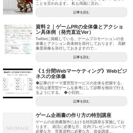
ことを言われます。 私も両親に言わ...
記事を読む
資料２｜ゲームPRの全体像とアクショ
ン具体例（発売直近Ver）
Twitterに掲載している、ゲームプロモーションの全
体像とアクション具体例を添付しております。 高解
像度画像を添付しておきますので...
記事を読む
《１分間Webマーケティング》Webビジ
ネスの全体像
◆記事のテーマ運営型サービスの全体を把握する。
今回は運営型ゲームを参考にして診断を独自で行え
るようにする。 ◆小目的...
記事を読む
ゲーム企画書の作り方の特別講座
ゲームの企画書製作における特別講座を実施してお
ります。 就活に必要な方、社内プレゼンやコンペで
必要な方、営業資料に必要な方、資金調達...