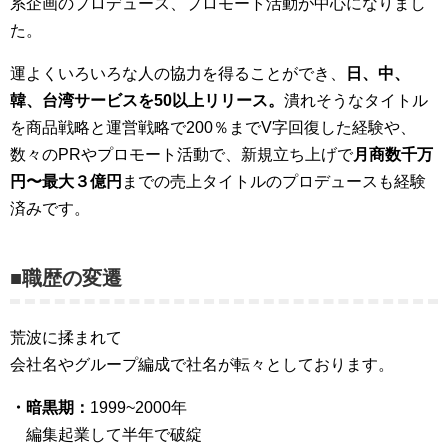
系企画のプロデュース、プロモート活動が中心になりまし
た。
運よくいろいろな人の協力を得ることができ、
日、中、
韓、台湾サービスを50以上リリース。
潰れそうなタイトル
を商品戦略と運営戦略で200％までV字回復した経験や、
数々のPRやプロモート活動で、新規立ち上げで
月商数千万
円〜最大３億円
までの売上タイトルのプロデュースも経験
済みです。
■職
歴の変遷
荒波に揉まれて
会社名やグループ編成で社名が転々としております。
・暗黒期：
1999~2000年
編集起業して半年で破綻