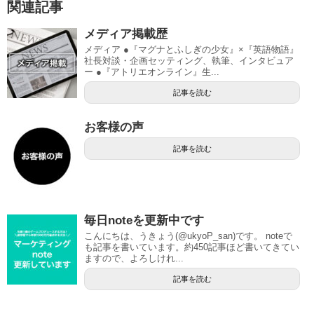
関連記事
メディア掲載歴
メディア ●『マグナとふしぎの少女』×『英語物語』
社長対談・企画セッティング、執筆、インタビュア
ー ●『アトリエオンライン』生...
記事を読む
お客様の声
記事を読む
毎日noteを更新中です
こんにちは、うきょう(@ukyoP_san)です。 noteで
も記事を書いています。約450記事ほど書いてきてい
ますので、よろしけれ...
記事を読む