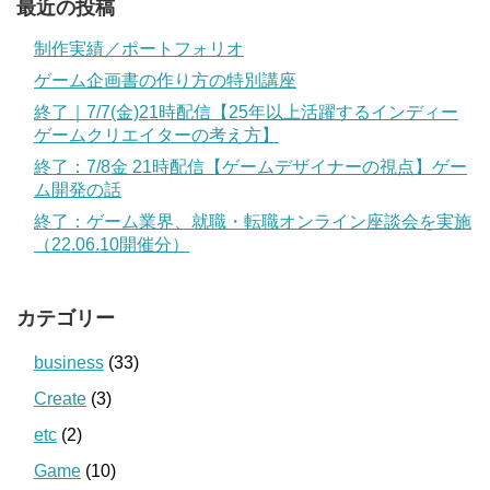
最近の投稿
制作実績／ポートフォリオ
ゲーム企画書の作り方の特別講座
終了｜7/7(金)21時配信【25年以上活躍するインディー
ゲームクリエイターの考え方】
終了：7/8金 21時配信【ゲームデザイナーの視点】ゲー
ム開発の話
終了：ゲーム業界、就職・転職オンライン座談会を実施
（22.06.10開催分）
カテゴリー
business
(33)
Create
(3)
etc
(2)
Game
(10)