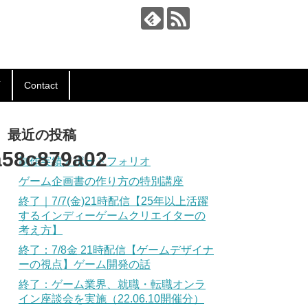
声
Contact
最近の投稿
a58c879a02
制作実績／ポートフォリオ
ゲーム企画書の作り方の特別講座
終了｜7/7(金)21時配信【25年以上活躍
するインディーゲームクリエイターの
考え方】
終了：7/8金 21時配信【ゲームデザイナ
ーの視点】ゲーム開発の話
終了：ゲーム業界、就職・転職オンラ
イン座談会を実施（22.06.10開催分）