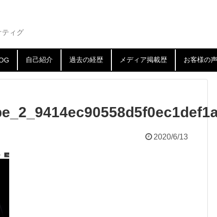
ケティグ
自己紹介
過去の経歴
メディア掲載歴
お客様の
OG
ype_2_9414ec90558d5f0ec1def1
2020/6/13