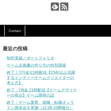
声
Contact
最近の投稿
制作実績／ポートフォリオ
ゲーム企画書の作り方の特別講座
終了｜7/7(金)21時配信【25年以上活躍
するインディーゲームクリエイターの
考え方】
終了：7/8金 21時配信【ゲームデザイナ
ーの視点】ゲーム開発の話
終了：ゲーム業界、就職・転職オンラ
イン座談会を実施（22.06.10開催分）