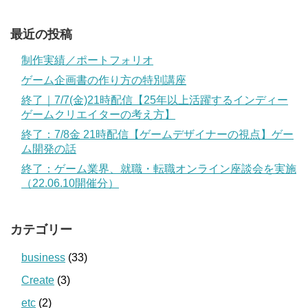
最近の投稿
制作実績／ポートフォリオ
ゲーム企画書の作り方の特別講座
終了｜7/7(金)21時配信【25年以上活躍するインディー
ゲームクリエイターの考え方】
終了：7/8金 21時配信【ゲームデザイナーの視点】ゲー
ム開発の話
終了：ゲーム業界、就職・転職オンライン座談会を実施
（22.06.10開催分）
カテゴリー
business
(33)
Create
(3)
etc
(2)